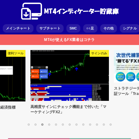
メインチャート
サブチャート
SMC
○○足
その他
シグナル
MT4が使えるFX業者はコチラ
便利ツール
サインのみ
ストラテジー
証ツール「Trad
高精度サインにチェック機能まで付いた「マ
「経済指標
ーケティングFX2」
1
2
3
4
5
6
7
8
9
10
11
12
13