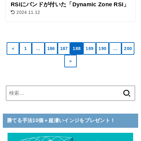
RSIにバンドが付いた「Dynamic Zone RSI」
2024.11.12
＜
1
…
186
187
188
189
190
…
200
＞
検
索:
勝てる手法10個＋超凄いインジをプレゼント！